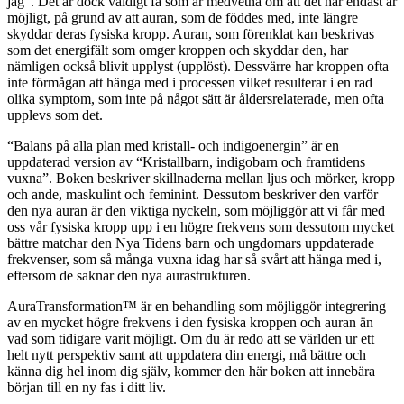
jag”. Det är dock väldigt få som är medvetna om att det här endast är
möjligt, på grund av att auran, som de föddes med, inte längre
skyddar deras fysiska kropp. Auran, som förenklat kan beskrivas
som det energifält som omger kroppen och skyddar den, har
nämligen också blivit upplyst (upplöst). Dessvärre har kroppen ofta
inte förmågan att hänga med i processen vilket resulterar i en rad
olika symptom, som inte på något sätt är åldersrelaterade, men ofta
upplevs som det.
“Balans på alla plan med kristall- och indigoenergin” är en
uppdaterad version av “Kristallbarn, indigobarn och framtidens
vuxna”. Boken beskriver skillnaderna mellan ljus och mörker, kropp
och ande, maskulint och feminint. Dessutom beskriver den varför
den nya auran är den viktiga nyckeln, som möjliggör att vi får med
oss vår fysiska kropp upp i en högre frekvens som dessutom mycket
bättre matchar den Nya Tidens barn och ungdomars uppdaterade
frekvenser, som så många vuxna idag har så svårt att hänga med i,
eftersom de saknar den nya aurastrukturen.
AuraTransformation™ är en behandling som möjliggör integrering
av en mycket högre frekvens i den fysiska kroppen och auran än
vad som tidigare varit möjligt. Om du är redo att se världen ur ett
helt nytt perspektiv samt att uppdatera din energi, må bättre och
känna dig hel inom dig själv, kommer den här boken att innebära
början till en ny fas i ditt liv.