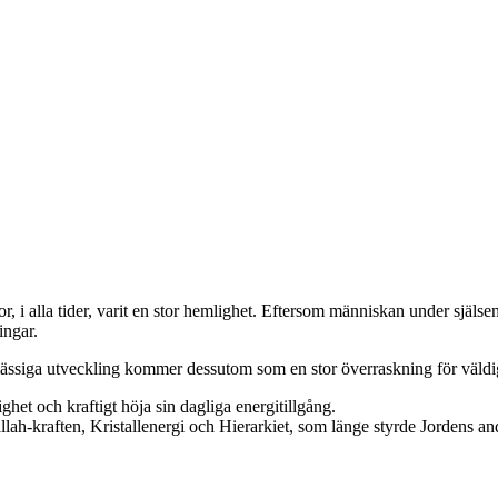
, i alla tider, varit en stor hemlighet. Eftersom människan under själsene
ingar.
emässiga utveckling kommer dessutom som en stor överraskning för väld
ghet och kraftigt höja sin dagliga energitillgång.
lah-kraften, Kristallenergi och Hierarkiet, som länge styrde Jordens a