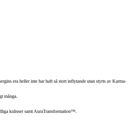
rgins era heller inte har haft så stort inflytande utan styrts av Karma-
igt många.
ndliga kulisser samt AuraTransformation™.