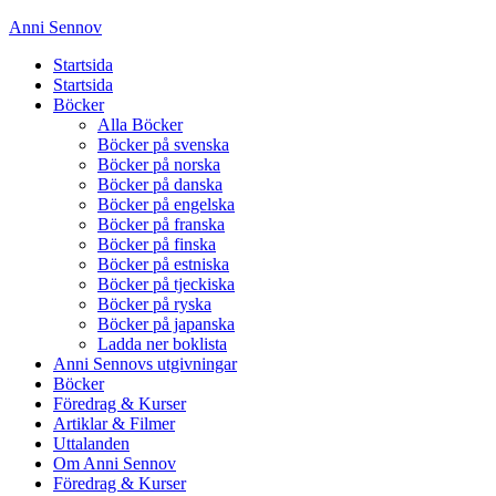
Anni Sennov
Startsida
Startsida
Böcker
Alla Böcker
Böcker på svenska
Böcker på norska
Böcker på danska
Böcker på engelska
Böcker på franska
Böcker på finska
Böcker på estniska
Böcker på tjeckiska
Böcker på ryska
Böcker på japanska
Ladda ner boklista
Anni Sennovs utgivningar
Böcker
Föredrag & Kurser
Artiklar & Filmer
Uttalanden
Om Anni Sennov
Föredrag & Kurser