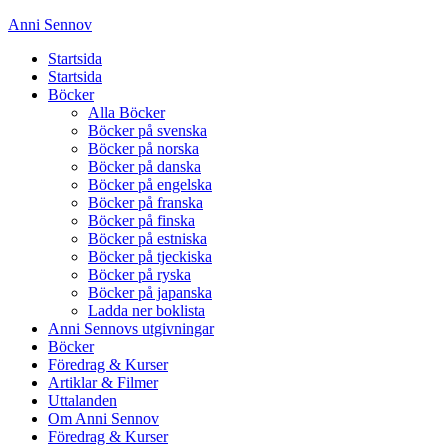
Anni Sennov
Startsida
Startsida
Böcker
Alla Böcker
Böcker på svenska
Böcker på norska
Böcker på danska
Böcker på engelska
Böcker på franska
Böcker på finska
Böcker på estniska
Böcker på tjeckiska
Böcker på ryska
Böcker på japanska
Ladda ner boklista
Anni Sennovs utgivningar
Böcker
Föredrag & Kurser
Artiklar & Filmer
Uttalanden
Om Anni Sennov
Föredrag & Kurser