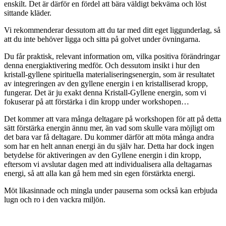
enskilt. Det är därför en fördel att bära väldigt bekväma och löst
sittande kläder.
Vi rekommenderar dessutom att du tar med ditt eget liggunderlag, så
att du inte behöver ligga och sitta på golvet under övningarna.
Du får praktisk, relevant information om, vilka positiva förändringar
denna energiaktivering medför. Och dessutom insikt i hur den
kristall-gyllene spirituella materialiseringsenergin, som är resultatet
av integreringen av den gyllene energin i en kristalliserad kropp,
fungerar. Det är ju exakt denna Kristall-Gyllene energin, som vi
fokuserar på att förstärka i din kropp under workshopen…
Det kommer att vara många deltagare på workshopen för att på detta
sätt förstärka energin ännu mer, än vad som skulle vara möjligt om
det bara var få deltagare. Du kommer därför att möta många andra
som har en helt annan energi än du själv har. Detta har dock ingen
betydelse för aktiveringen av den Gyllene energin i din kropp,
eftersom vi avslutar dagen med att individualisera alla deltagarnas
energi, så att alla kan gå hem med sin egen förstärkta energi.
Möt likasinnade och mingla under pauserna som också kan erbjuda
lugn och ro i den vackra miljön.