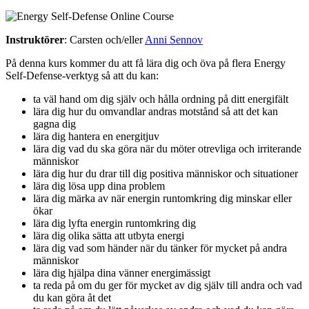
Instruktörer
: Carsten och/eller
Anni Sennov
På denna kurs kommer du att få lära dig och öva på flera Energy
Self-Defense-verktyg så att du kan:
ta väl hand om dig själv och hålla ordning på ditt energifält
lära dig hur du omvandlar andras motstånd så att det kan
gagna dig
lära dig hantera en energitjuv
lära dig vad du ska göra när du möter otrevliga och irriterande
människor
lära dig hur du drar till dig positiva människor och situationer
lära dig lösa upp dina problem
lära dig märka av när energin runtomkring dig minskar eller
ökar
lära dig lyfta energin runtomkring dig
lära dig olika sätta att utbyta energi
lära dig vad som händer när du tänker för mycket på andra
människor
lära dig hjälpa dina vänner energimässigt
ta reda på om du ger för mycket av dig själv till andra och vad
du kan göra åt det