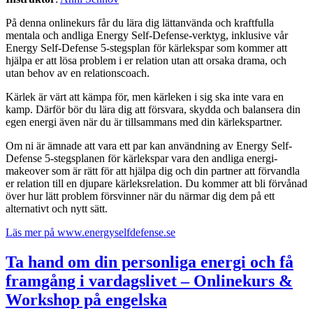
På denna onlinekurs får du lära dig lättanvända och kraftfulla
mentala och andliga Energy Self-Defense-verktyg, inklusive vår
Energy Self-Defense 5-stegsplan för kärlekspar som kommer att
hjälpa er att lösa problem i er relation utan att orsaka drama, och
utan behov av en relationscoach.
Kärlek är värt att kämpa för, men kärleken i sig ska inte vara en
kamp. Därför bör du lära dig att försvara, skydda och balansera din
egen energi även när du är tillsammans med din kärlekspartner.
Om ni är ämnade att vara ett par kan användning av Energy Self-
Defense 5-stegsplanen för kärlekspar vara den andliga energi-
makeover som är rätt för att hjälpa dig och din partner att förvandla
er relation till en djupare kärleksrelation. Du kommer att bli förvånad
över hur lätt problem försvinner när du närmar dig dem på ett
alternativt och nytt sätt.
Läs mer på www.energyselfdefense.se
Ta hand om din personliga energi och få
framgång i vardagslivet – Onlinekurs &
Workshop på engelska