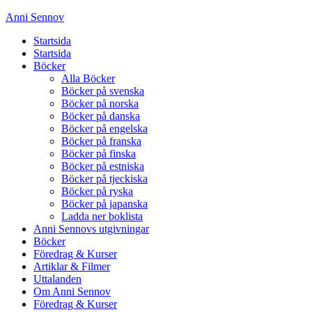
Anni Sennov
Startsida
Startsida
Böcker
Alla Böcker
Böcker på svenska
Böcker på norska
Böcker på danska
Böcker på engelska
Böcker på franska
Böcker på finska
Böcker på estniska
Böcker på tjeckiska
Böcker på ryska
Böcker på japanska
Ladda ner boklista
Anni Sennovs utgivningar
Böcker
Föredrag & Kurser
Artiklar & Filmer
Uttalanden
Om Anni Sennov
Föredrag & Kurser