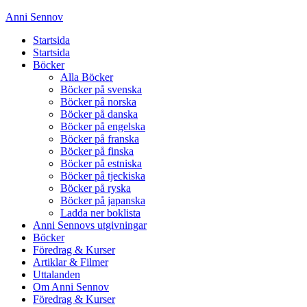
Anni Sennov
Startsida
Startsida
Böcker
Alla Böcker
Böcker på svenska
Böcker på norska
Böcker på danska
Böcker på engelska
Böcker på franska
Böcker på finska
Böcker på estniska
Böcker på tjeckiska
Böcker på ryska
Böcker på japanska
Ladda ner boklista
Anni Sennovs utgivningar
Böcker
Föredrag & Kurser
Artiklar & Filmer
Uttalanden
Om Anni Sennov
Föredrag & Kurser