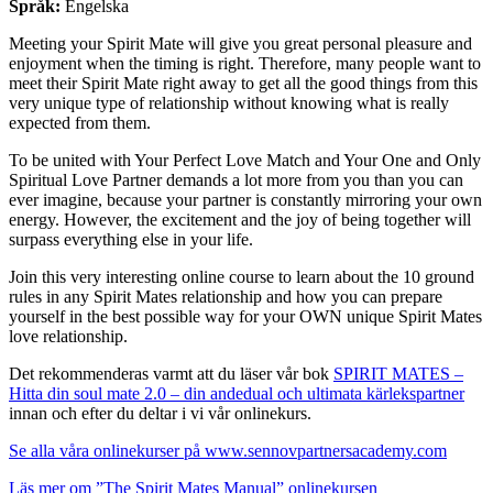
Språk:
Engelska
Meeting your Spirit Mate will give you great personal pleasure and
enjoyment when the timing is right. Therefore, many people want to
meet their Spirit Mate right away to get all the good things from this
very unique type of relationship without knowing what is really
expected from them.
To be united with Your Perfect Love Match and Your One and Only
Spiritual Love Partner demands a lot more from you than you can
ever imagine, because your partner is constantly mirroring your own
energy. However, the excitement and the joy of being together will
surpass everything else in your life.
Join this very interesting online course to learn about the 10 ground
rules in any Spirit Mates relationship and how you can prepare
yourself in the best possible way for your OWN unique Spirit Mates
love relationship.
Det rekommenderas varmt att du läser vår bok
SPIRIT MATES –
Hitta din soul mate 2.0 – din andedual och ultimata kärlekspartner
innan och efter du deltar i vi vår onlinekurs.
Se alla våra onlinekurser på www.sennovpartnersacademy.com
Läs mer om ”The Spirit Mates Manual” onlinekursen