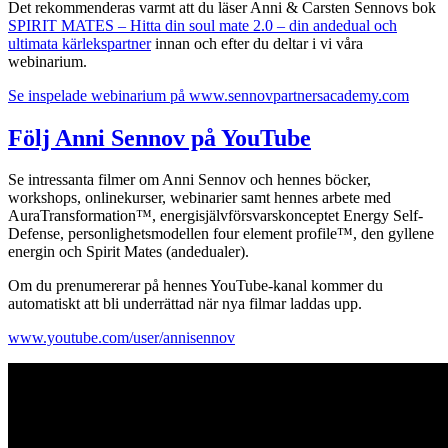
Det rekommenderas varmt att du läser Anni & Carsten Sennovs bok
SPIRIT MATES – Hitta din soul mate 2.0 – din andedual och
ultimata kärlekspartner
innan och efter du deltar i vi våra
webinarium.
Se inspelade webinarium på www.sennovpartnersacademy.com
Följ Anni Sennov på YouTube
Se intressanta filmer om Anni Sennov och hennes böcker,
workshops, onlinekurser, webinarier samt hennes arbete med
AuraTransformation™, energisjälvförsvarskonceptet Energy Self-
Defense, personlighetsmodellen four element profile™, den gyllene
energin och Spirit Mates (andedualer).
Om du prenumererar på hennes YouTube-kanal kommer du
automatiskt att bli underrättad när nya filmar laddas upp.
www.youtube.com/user/annisennov