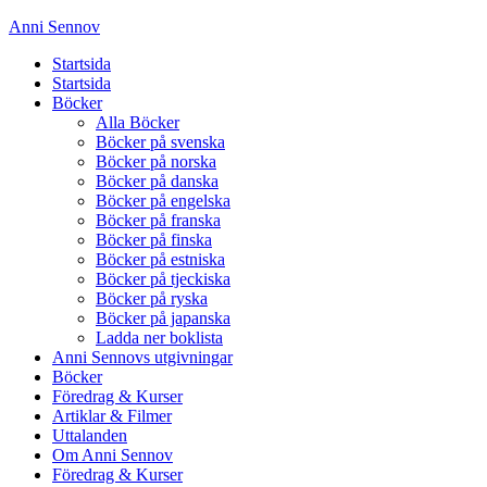
Anni Sennov
Startsida
Startsida
Böcker
Alla Böcker
Böcker på svenska
Böcker på norska
Böcker på danska
Böcker på engelska
Böcker på franska
Böcker på finska
Böcker på estniska
Böcker på tjeckiska
Böcker på ryska
Böcker på japanska
Ladda ner boklista
Anni Sennovs utgivningar
Böcker
Föredrag & Kurser
Artiklar & Filmer
Uttalanden
Om Anni Sennov
Föredrag & Kurser