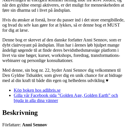
når den gyldne energi aktiveres, er det muligt for menneskeheden at
føre sin dharma ud i livet på åndsplan.
Hvis du ønsker at forstå, hvor du passer ind i det store energibillede,
og hvad du selv kan gøre for at lykkes, så er denne bog et MUST
for dig at læse.
Denne bog er skrevet af den danske forfatter Anni Sennov, som er
dybt clairvoyant på åndsplan. Hun har i årenes løb hjulpet mange
åndeligt søgende til at finde deres bevidsthedsmæssige platform i
livet via sine bøger, kurser, workshops, foredrag, transformations-
webinarer og personlige konsultationer.
Med denne, sin bog nr. 22, byder Anni Sennov dig velkommen til
Den Gyldne Tidsalder, som giver dig en unik chance for at bidrage
med al din kraft til både din egen og helhedens udvikling ♥
Köp boken hos adlibris.se
Gilla vår Facebook sida ”Golden Age, Golden Earth” och
bjuda in alla dina vänner
Beskrivning
Författare:
Anni Sennov