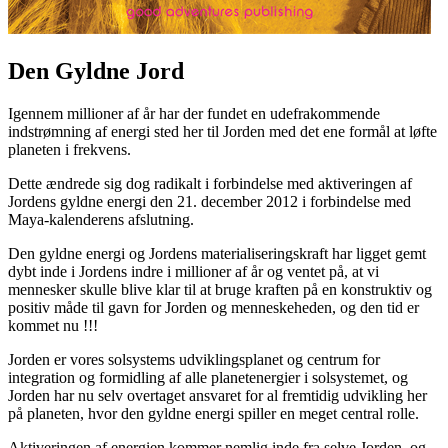
Den Gyldne Jord
Igennem millioner af år har der fundet en udefrakommende
indstrømning af energi sted her til Jorden med det ene formål at løfte
planeten i frekvens.
Dette ændrede sig dog radikalt i forbindelse med aktiveringen af
Jordens gyldne energi den 21. december 2012 i forbindelse med
Maya-kalenderens afslutning.
Den gyldne energi og Jordens materialiseringskraft har ligget gemt
dybt inde i Jordens indre i millioner af år og ventet på, at vi
mennesker skulle blive klar til at bruge kraften på en konstruktiv og
positiv måde til gavn for Jorden og menneskeheden, og den tid er
kommet nu !!!
Jorden er vores solsystems udviklingsplanet og centrum for
integration og formidling af alle planetenergier i solsystemet, og
Jorden har nu selv overtaget ansvaret for al fremtidig udvikling her
på planeten, hvor den gyldne energi spiller en meget central rolle.
Aktiveringen af energien kommer nemlig inde fra selve Jorden, og