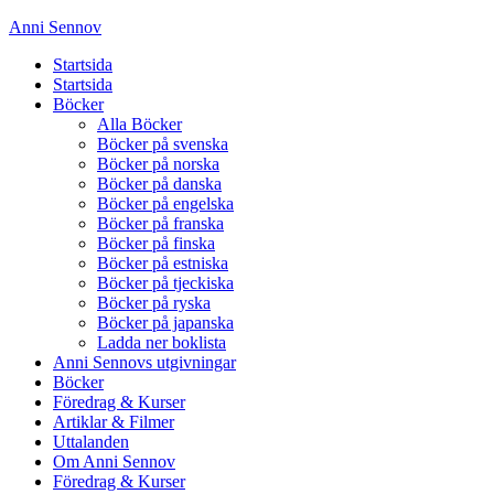
Anni Sennov
Startsida
Startsida
Böcker
Alla Böcker
Böcker på svenska
Böcker på norska
Böcker på danska
Böcker på engelska
Böcker på franska
Böcker på finska
Böcker på estniska
Böcker på tjeckiska
Böcker på ryska
Böcker på japanska
Ladda ner boklista
Anni Sennovs utgivningar
Böcker
Föredrag & Kurser
Artiklar & Filmer
Uttalanden
Om Anni Sennov
Föredrag & Kurser